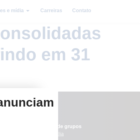
es e mídia
Carreiras
Contato
Consolidadas
findo em 31
 anunciam
Sites de grupos
Austrália