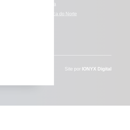
s
Europa
amos
América do Norte
 mídia
tes
Site por
IONYX Digital