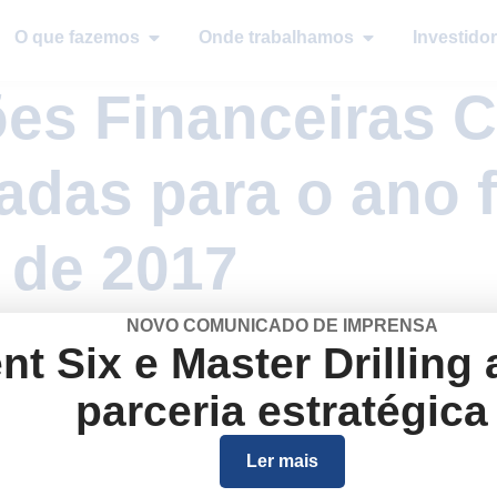
O que fazemos
Onde trabalhamos
Investidor
es Financeiras 
adas para o ano 
 de 2017
NOVO COMUNICADO DE IMPRENSA
nt Six e Master Drilling
parceria estratégica
Empresa
Ler mais
Quem somos