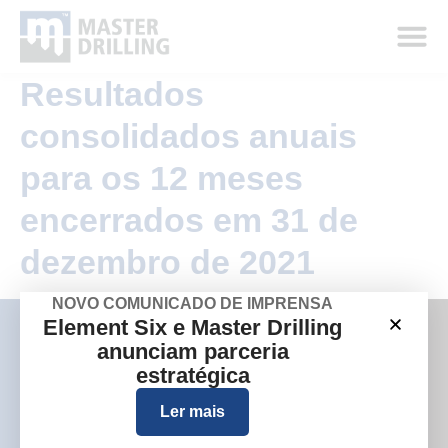
Resultados
consolidados anuais
para os 12 meses
encerrados em 31 de
dezembro de 2021
NOVO COMUNICADO DE IMPRENSA
Element Six e Master Drilling
anunciam parceria
estratégica
Empresa
Sites de grupos
Ler mais
Quem somos
Austrália