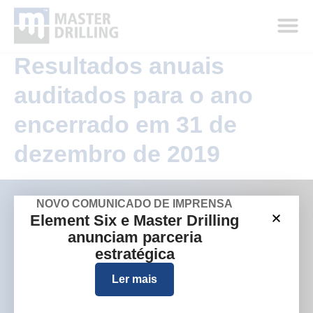
Resultados anuais
auditados para o ano
encerrado em 31 de
dezembro de 2019
NOVO COMUNICADO DE IMPRENSA
Element Six e Master Drilling
anunciam parceria
Empresa
Sites de grupos
estratégica
Quem somos
Austrália
Ler mais
O que fazemos
Europa
Onde trabalhamos
América do Norte