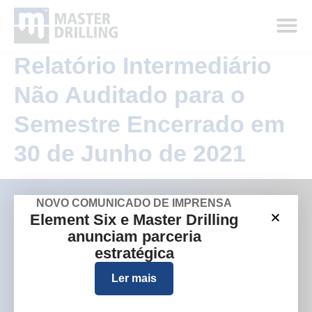
Relatório Intermediário
Não Auditado para o
Semestre Encerrado em
30 de Junho de 2021
NOVO COMUNICADO DE IMPRENSA
Element Six e Master Drilling
anunciam parceria
Empresa
Sites de grupos
estratégica
Quem somos
Austrália
Ler mais
O que fazemos
Europa
Onde trabalhamos
América do Norte