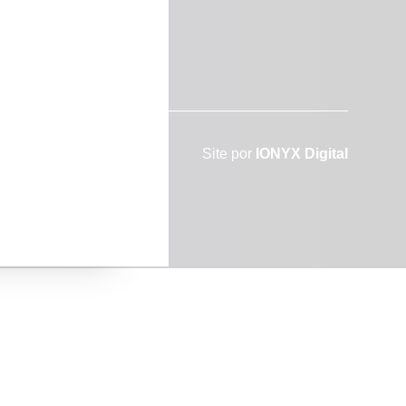
 mídia
tes
Site por
IONYX Digital