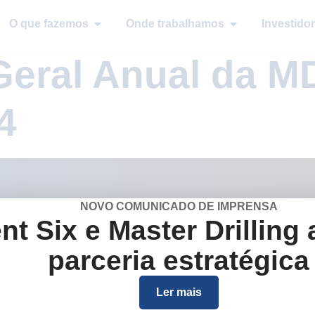
O que fazemos
Onde trabalhamos
Investidor
Geral Anual da M
4
NOVO COMUNICADO DE IMPRENSA
nt Six e Master Drilling
Empresa
parceria estratégica
Quem somos
O que fazemo
Ler mais
Onde trabalh