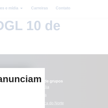
es e mídia
Carreiras
Contato
DGL 10 de
 anunciam
Sites de grupos
Austrália
s
Europa
amos
América do Norte