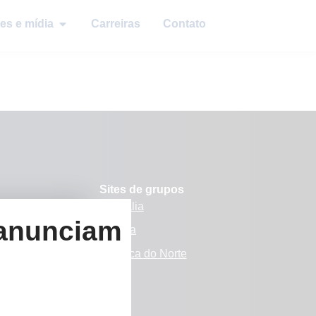
es e mídia
Carreiras
Contato
Sites de grupos
Austrália
 anunciam
s
Europa
amos
América do Norte
 mídia