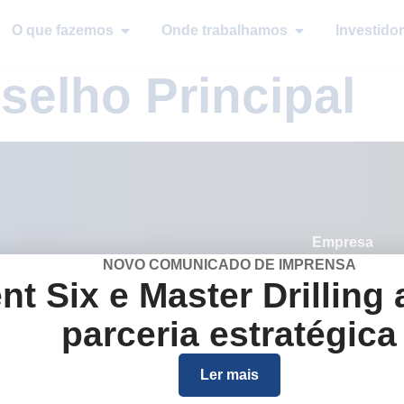
O que fazemos
Onde trabalhamos
Investidor
selho Principal
Empresa
Quem somos
NOVO COMUNICADO DE IMPRENSA
nt Six e Master Drilling
O que fazemo
parceria estratégica
Onde trabalh
Investidores e
Ler mais
Carreiras