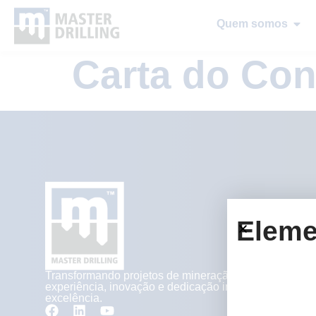
Quem somos
Carta do Con
Eleme
Transformando projetos de mineração com
experiência, inovação e dedicação inigualável à
excelência.