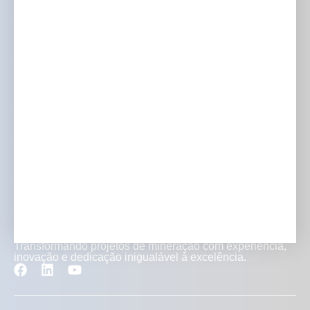
Quem somos
Austrália
O que fazemos
Europa
Onde trabalhamos
América do Norte
Investidores e mídia
Carreiras
Contato
Transformando projetos de mineração com experiência,
inovação e dedicação inigualável à excelência.