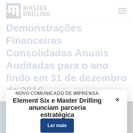
Demonstrações
Financeiras
Consolidadas Anuais
Auditadas para o ano
findo em 31 de dezembro
de 2016
NOVO COMUNICADO DE IMPRENSA
Element Six e Master Drilling
anunciam parceria
estratégica
Ler mais
Empresa
Sites de grupos