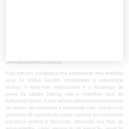
diversificadas de perfuração e mineração, e o AlRushaid
Group, empresa líder em investimentos industriais na
Arábia Saudita, têm o orgulho de anunciar a assinatura
de um acordo histórico de Joint Venture (JV). O anúncio
da JV ocorreu na Conferência Investing In African Mining
Indaba, em 4 de fevereiro de 2025, na presença de Sua
Excelência Khalid Almudifer, Vice-Ministro de Assuntos
de Mineração do Ministério da Indústria e Recursos
Minerais da Arábia Saudita.
Esta parceria estratégica visa estabelecer uma entidade
local na Arábia Saudita, combinando a experiência
técnica, o know-how internacional e a tecnologia de
ponta da Master Drilling com a expertise local do
AlRushaid Group. A joint venture atenderá principalmente
os setores de mineração e construção civil, com foco na
prestação de serviços de classe mundial em escavação
mecânica vertical e horizontal, utilizando sua frota de
equipamentos, como perfuração de elevação, projeção