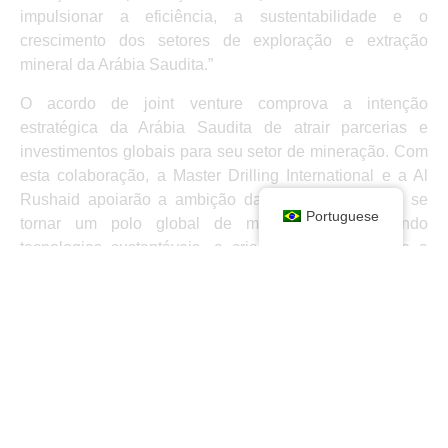
impulsionar a eficiência, a sustentabilidade e o
crescimento dos setores de exploração e extração
mineral da Arábia Saudita.”
O acordo de joint venture comprova a intenção
estratégica da Arábia Saudita de atrair parcerias e
investimentos globais para seu setor de mineração. Com
esta colaboração, a Master Drilling International e a Al
Rushaid apoiarão a ambição da Arábia Saudita de se
Portuguese
tornar um polo global de mineração, promovendo
tecnologias sustentáveis, a criação de empregos e a
diversificação econômica.
Izak Bredenkamp, Gerente de Desenvolvimento de
Negócios do Grupo Master Drilling, acrescentou: “Nossa
colaboração com o AlRushaid Group representa um
marco significativo em nossa estratégia de expansão
global. Juntos, apresentaremos soluções de mineração e
perfuração de classe mundial que aumentarão a