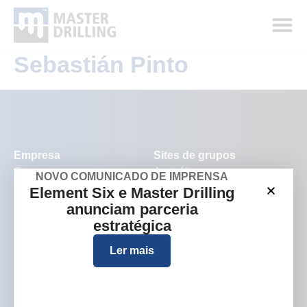
Sebastián Pinto
Empresa
Sites de grupos
Quem somos
Austrália
NOVO COMUNICADO DE IMPRENSA
Element Six e Master Drilling
O que fazemos
Europa
anunciam parceria
Onde trabalhamos
América do Norte
estratégica
Investidores e mídia
Ler mais
Carreiras
Contato